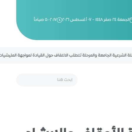
الجمعة ٢٤ صفر ١٤٤٨ - ٠٧ أغسطس ٢٠٢٦
٥:٠٢:١٨ صباحاً
شرعية الجامعة والمرحلة تتطلب الالتفاف حول القيادة لمواجهة المليشيات الحوثية